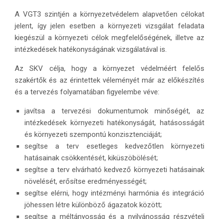
A VGT3 szintjén a környezetvédelem alapvetően célokat
jelent, így jelen esetben a környezeti vizsgálat feladata
kiegészül a környezeti célok megfelelőségének, illetve az
intézkedések hatékonyságának vizsgálatával is.
Az SKV célja, hogy a környezet védelméért felelős
szakértők és az érintettek véleményét már az előkészítés
és a tervezés folyamatában figyelembe véve:
javítsa a tervezési dokumentumok minőségét, az
intézkedések környezeti hatékonyságát, hatásosságát
és környezeti szempontú konzisztenciáját;
segítse a terv esetleges kedvezőtlen környezeti
hatásainak csökkentését, kiküszöbölését;
segítse a terv elvárható kedvező környezeti hatásainak
növelését, erősítse eredményességét;
segítse elérni, hogy intézményi harmónia és integráció
jöhessen létre különböző ágazatok között;
segítse a méltányosság és a nyilvánosság részvételi