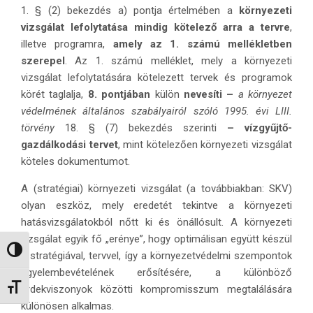
1. § (2) bekezdés a) pontja értelmében a
környezeti
vizsgálat
lefolytatása mindig kötelező
arra a tervre
,
illetve programra,
amely
az 1. számú mellékletben
szerepel
. Az 1. számú melléklet, mely a környezeti
vizsgálat lefolytatására kötelezett tervek és programok
körét taglalja,
8. pontjában
külön
nevesíti –
a környezet
védelmének általános szabályairól szóló 1995. évi LIII.
törvény
18. § (7) bekezdés szerinti
– vízgyűjtő-
gazdálkodási tervet
, mint kötelezően környezeti vizsgálat
köteles dokumentumot.
A (stratégiai) környezeti vizsgálat (a továbbiakban: SKV)
olyan eszköz, mely eredetét tekintve a környezeti
hatásvizsgálatokból nőtt ki és önállósult. A környezeti
vizsgálat egyik fő „erénye”, hogy optimálisan együtt készül
Nagy kontraszt váltása
a stratégiával, tervvel, így a környezetvédelmi szempontok
figyelembevételének erősítésére, a különböző
Betűméret váltása
érdekviszonyok közötti kompromisszum megtalálására
különösen alkalmas.