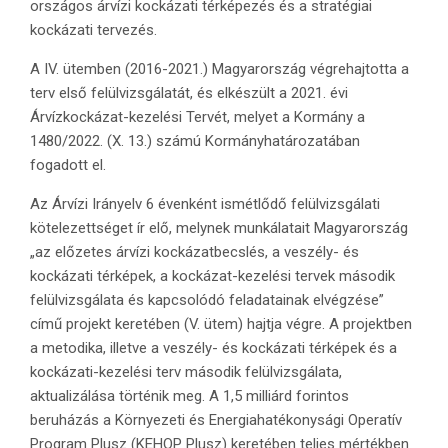
országos árvízi kockázati térképezés és a stratégiai
kockázati tervezés.
A IV. ütemben (2016-2021.) Magyarország végrehajtotta a
terv első felülvizsgálatát, és elkészült a 2021. évi
Árvízkockázat-kezelési Tervét, melyet a Kormány a
1480/2022. (X. 13.) számú Kormányhatározatában
fogadott el.
Az Árvízi Irányelv 6 évenként ismétlődő felülvizsgálati
kötelezettséget ír elő, melynek munkálatait Magyarország
„az előzetes árvízi kockázatbecslés, a veszély- és
kockázati térképek, a kockázat-kezelési tervek második
felülvizsgálata és kapcsolódó feladatainak elvégzése”
című projekt keretében (V. ütem) hajtja végre. A projektben
a metodika, illetve a veszély- és kockázati térképek és a
kockázati-kezelési terv második felülvizsgálata,
aktualizálása történik meg. A 1,5 milliárd forintos
beruházás a Környezeti és Energiahatékonysági Operatív
Program Plusz (KEHOP Plusz) keretében teljes mértékben