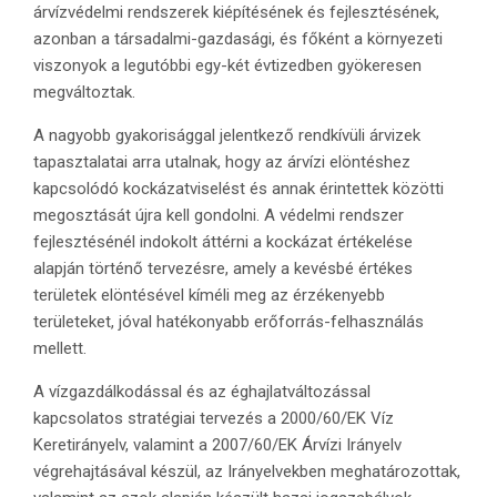
árvízvédelmi rendszerek kiépítésének és fejlesztésének,
azonban a társadalmi-gazdasági, és főként a környezeti
viszonyok a legutóbbi egy-két évtizedben gyökeresen
megváltoztak.
A nagyobb gyakorisággal jelentkező rendkívüli árvizek
tapasztalatai arra utalnak, hogy az árvízi elöntéshez
kapcsolódó kockázatviselést és annak érintettek közötti
megosztását újra kell gondolni. A védelmi rendszer
fejlesztésénél indokolt áttérni a kockázat értékelése
alapján történő tervezésre, amely a kevésbé értékes
területek elöntésével kíméli meg az érzékenyebb
területeket, jóval hatékonyabb erőforrás-felhasználás
mellett.
A vízgazdálkodással és az éghajlatváltozással
kapcsolatos stratégiai tervezés a 2000/60/EK Víz
Keretirányelv, valamint a 2007/60/EK Árvízi Irányelv
végrehajtásával készül, az Irányelvekben meghatározottak,