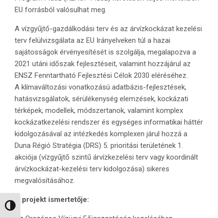
EU forrásból valósulhat meg.
A vízgyűjtő-gazdálkodási terv és az árvízkockázat kezelési
terv felülvizsgálata az EU Irányelveken túl a hazai
sajátosságok érvényesítését is szolgálja, megalapozva a
2021 utáni időszak fejlesztéseit, valamint hozzájárul az
ENSZ Fenntartható Fejlesztési Célok 2030 eléréséhez.
A klímaváltozási vonatkozású adatbázis-fejlesztések,
hatásvizsgálatok, sérülékenység elemzések, kockázati
térképek, modellek, módszertanok, valamint komplex
kockázatkezelési rendszer és egységes informatikai háttér
kidolgozásával az intézkedés komplexen járul hozzá a
Duna Régió Stratégia (DRS) 5. prioritási területének 1.
akciója (vízgyűjtő szintű árvízkezelési terv vagy koordinált
árvízkockázat-kezelési terv kidolgozása) sikeres
megvalósításához.
A projekt ismertetője:
Nagy kontraszt váltása