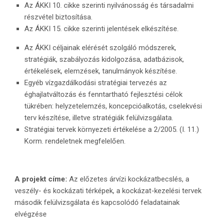
Az ÁKKI 10. cikke szerinti nyilvánosság és társadalmi
részvétel biztosítása.
Az ÁKKI 15. cikke szerinti jelentések elkészítése.
Az ÁKKI céljainak elérését szolgáló módszerek,
stratégiák, szabályozás kidolgozása, adatbázisok,
értékelések, elemzések, tanulmányok készítése.
Egyéb vízgazdálkodási stratégiai tervezés az
éghajlatváltozás és fenntartható fejlesztési célok
tükrében: helyzetelemzés, koncepcióalkotás, cselekvési
terv készítése, illetve stratégiák felülvizsgálata.
Stratégiai tervek környezeti értékelése a 2/2005. (I. 11.)
Korm. rendeletnek megfelelően.
A projekt címe:
Az előzetes árvízi kockázatbecslés, a
veszély- és kockázati térképek, a kockázat-kezelési tervek
második felülvizsgálata és kapcsolódó feladatainak
elvégzése