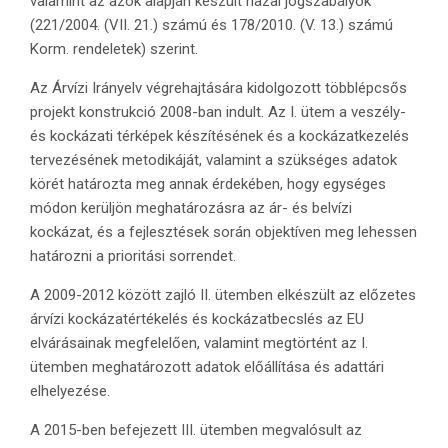
valamint az azok alapján készült hazai jogszabályok
(221/2004. (VII. 21.) számú és 178/2010. (V. 13.) számú
Korm. rendeletek) szerint.
Az Árvízi Irányelv végrehajtására kidolgozott többlépcsős
projekt konstrukció 2008-ban indult. Az I. ütem a veszély-
és kockázati térképek készítésének és a kockázatkezelés
tervezésének metodikáját, valamint a szükséges adatok
körét határozta meg annak érdekében, hogy egységes
módon kerüljön meghatározásra az ár- és belvízi
kockázat, és a fejlesztések során objektíven meg lehessen
határozni a prioritási sorrendet.
A 2009-2012 között zajló II. ütemben elkészült az előzetes
árvízi kockázatértékelés és kockázatbecslés az EU
elvárásainak megfelelően, valamint megtörtént az I.
ütemben meghatározott adatok előállítása és adattári
elhelyezése.
A 2015-ben befejezett III. ütemben megvalósult az