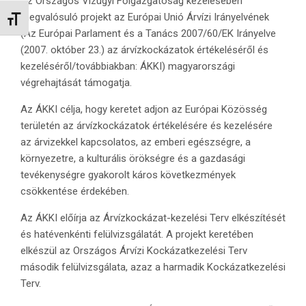
Az Országos Vízügyi Főigazgatóság kezelésében
megvalósuló projekt az Európai Unió Árvízi Irányelvének
Betűméret váltása
(Az Európai Parlament és a Tanács 2007/60/EK Irányelve
(2007. október 23.) az árvízkockázatok értékeléséről és
kezeléséről/továbbiakban: ÁKKI) magyarországi
végrehajtását támogatja.
Az ÁKKI célja, hogy keretet adjon az Európai Közösség
területén az árvízkockázatok értékelésére és kezelésére
az árvizekkel kapcsolatos, az emberi egészségre, a
környezetre, a kulturális örökségre és a gazdasági
tevékenységre gyakorolt káros következmények
csökkentése érdekében.
Az ÁKKI előírja az Árvízkockázat-kezelési Terv elkészítését
és hatévenkénti felülvizsgálatát. A projekt keretében
elkészül az Országos Árvízi Kockázatkezelési Terv
második felülvizsgálata, azaz a harmadik Kockázatkezelési
Terv.