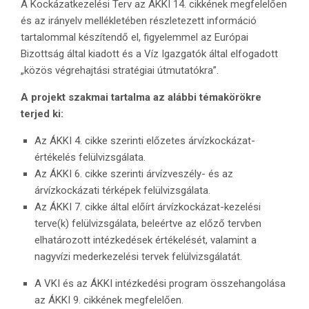
A Kockázatkezelési Terv az ÁKKI 14. cikkének megfelelően
és az irányelv mellékletében részletezett információ
tartalommal készítendő el, figyelemmel az Európai
Bizottság által kiadott és a Víz Igazgatók által elfogadott
„közös végrehajtási stratégiai útmutatókra”.
A projekt szakmai tartalma az alábbi témakörökre
terjed ki:
Az ÁKKI 4. cikke szerinti előzetes árvízkockázat-
értékelés felülvizsgálata.
Az ÁKKI 6. cikke szerinti árvízveszély- és az
árvízkockázati térképek felülvizsgálata.
Az ÁKKI 7. cikke által előírt árvízkockázat-kezelési
terve(k) felülvizsgálata, beleértve az előző tervben
elhatározott intézkedések értékelését, valamint a
nagyvízi mederkezelési tervek felülvizsgálatát.
A VKI és az ÁKKI intézkedési program összehangolása
az ÁKKI 9. cikkének megfelelően.