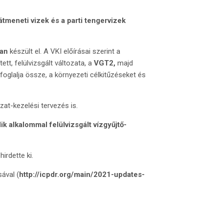
z átmeneti vizek és a parti tengervizek
ban
készült el. A VKI előírásai szerint a
ett, felülvizsgált változata, a
VGT2,
majd
 foglalja össze, a környezeti célkitűzéseket és
at-kezelési tervezés is.
k alkalommal felülvizsgált vízgyűjtő-
irdette ki.
ával (
http://icpdr.org/main/2021-updates-