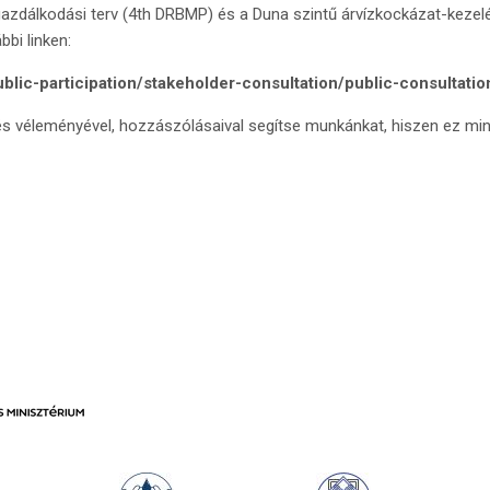
azdálkodási terv (4th DRBMP) és a Duna szintű árvízkockázat-kezelé
bi linken:
ublic-participation/stakeholder-consultation/public-consultati
s véleményével, hozzászólásaival segítse munkánkat, hiszen ez mi