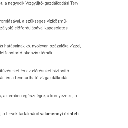
ta
, a negyedik Vízgyűjtő-gazdálkodási Terv
 romlásával, a szükséges víziközmű-
szályok) előfordulásával kapcsolatos
s hatásainak kb. nyolcvan százaléka vízzel,
 életfenntartó ökoszisztémák
tűzéseket és az elérésüket biztosító
dás és a fenntartható vízgazdálkodás
s, az emberi egészségre, a környezetre, a
, a tervek tartalmáról
valamennyi érintett