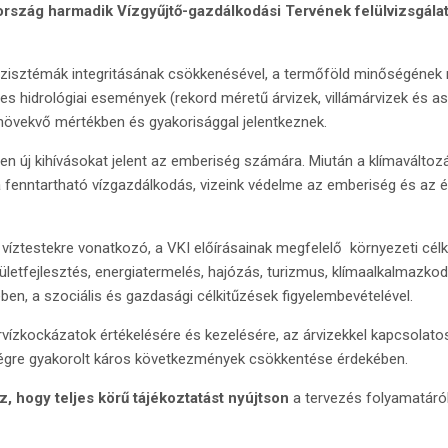
rszág harmadik Vízgyűjtő-gazdálkodási Tervének felülvizsgála
oszisztémák integritásának csökkenésével, a termőföld minőségének
es hidrológiai események (rekord méretű árvizek, villámárvizek és a
 növekvő mértékben és gyakorisággal jelentkeznek.
n új kihívásokat jelent az emberiség számára. Miután a klímaváltozá
, a fenntartható vízgazdálkodás, vizeink védelme az emberiség és az
íztestekre vonatkozó, a VKI előírásainak megfelelő környezeti célki
letfejlesztés, energiatermelés, hajózás, turizmus, klímaalkalmazko
ében, a szociális és gazdasági célkitűzések figyelembevételével.
rvízkockázatok értékelésére és kezelésére, az árvizekkel kapcsolato
ségre gyakorolt káros következmények csökkentése érdekében.
z, hogy teljes körű tájékoztatást nyújtson
a tervezés folyamatáról