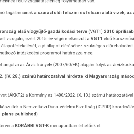
amelynek felülvizsgálata jelenleg folyamatban van.
Unió tagállamainak
a szárazföldi felszíni és felszín alatti vizek, a
ország első vízgyűjtő-gazdálkodási terve
(VGT1)
2010 áprilisá
ell vizsgálni, ezért 2015. év végére elkészült a
VGT1
első korszerűsít
t, állapotértékelését, a jó állapot eléréséhez szükséges előrehaladást
onatkozó intézkedési programot határozza meg.
golva az Árvíz Irányelv (2007/60/EK) alapján folyik az árvízkockáz
. (IV. 28.) számú határozatával hirdette ki Magyarország másodi
ervet (ÁKKT2) a Kormány az 1480/2022. (X. 13.) számú határozatával h
s elkészültek a Nemzetközi Duna-védelmi Bizottság (ICPDR) koordinálás
-plans-published
).
tervei a
KORÁBBI VGT-K
menüpontban érhetőek el.