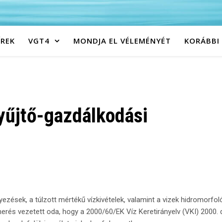
ÍREK
VGT4
MONDJA EL VÉLEMÉNYÉT
KORÁBBI
yűjtő-gazdálkodási
ezések, a túlzott mértékű vízkivételek, valamint a vizek hidromorfo
merés vezetett oda, hogy a 2000/60/EK Víz Keretirányelv (VKI) 2000.