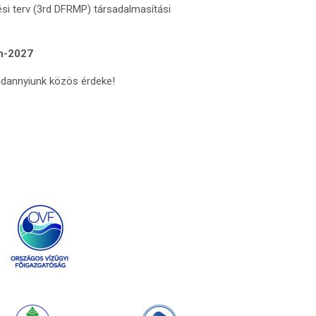
si terv (3rd DFRMP) társadalmasítási
on-2027
ndannyiunk közös érdeke!