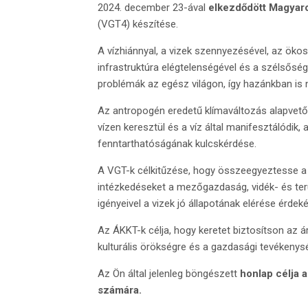
2024. december 23-ával
elkezdődött Magyaro
(VGT4) készítése.
A vízhiánnyal, a vizek szennyezésével, az ök
infrastruktúra elégtelenségével és a szélsőség
problémák az egész világon, így hazánkban is
Az antropogén eredetű klímaváltozás alapvetőe
vízen keresztül és a víz által manifesztálódik
fenntarthatóságának kulcskérdése.
A VGT-k célkitűzése, hogy összeegyeztesse a v
intézkedéseket a mezőgazdaság, vidék- és terü
igényeivel a vizek jó állapotának elérése érdek
Az ÁKKT-k célja, hogy keretet biztosítson az á
kulturális örökségre és a gazdasági tevékeny
Az Ön által jelenleg böngészett
honlap célja a
számára.