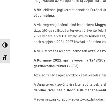
megszületett az Európai Unió új vízpolitikája, 
A
VKI
előírásai jogi keretet adnak az Európai 
védelméhez.
A VKI végrehajtásának első lépéseként
Magyar
vízgyűjtő-gazdálkodási terveket 6 évente felül k
2021 végére a
VGT3
, amely vizeink terhelései
ezek alapján a 2021-2027 közötti időszakra v
Nagy kontraszt váltása
A VGT tervezéssel párhuzamosan azzal összehan
Betűméret váltása
A Kormány 2022. április végén, a 1242/2022
gazdálkodási tervét
(VGT3).
Az első felülvizsgált árvízkockázat-kezelési t
A Duna teljes vízgyűjtőjére kiterjedő tervek i
danube-river-basin-flood-risk-management
Magyarország korábbi vízgyűjtő-gazdálkodási 