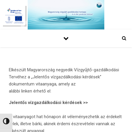
Elkészült Magyarország negyedik Vízgyűjtő-gazdálkodási
Tervéhez a „Jelentős vízgazdálkodási kérdések”
dokumentum vitaanyaga, amely az
alábbi linken érhető el:
Jelentős
vízgazdálkodási kérdések >>
A vitaanyagot hat hónapon át véleményezhetik az érdekelt
Nagy kontraszt váltása
felek, illetve bárki, akinek érdemi észrevételei vannak az
elkészült anyaggal