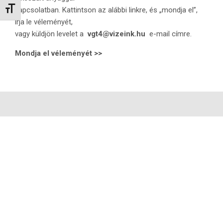
Betűméret váltása
kapcsolatban. Kattintson az alábbi linkre, és „mondja el”,
írja le véleményét,
vagy küldjön levelet a
vgt4@vizeink.hu
e-mail címre.
Mondja el véleményét >>